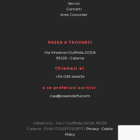
Servizi
Contatti
Area Coworker
PASSA A TROVARCI
Via Vincenzo Giuffrida 203/A
95128
–
Catania
Chiamaci al:
+39 095 444454
o se preferisci scrivici:
ciao@cowonderful.com
Getvel s.r.l.s. - Via V. Giuffrida 203/A, 95128
Catania - P.IVA IT05257030873 |
Privacy
•
Cookie
Policy