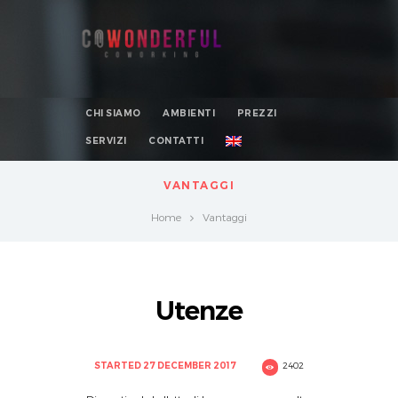
CHI SIAMO
AMBIENTI
PREZZI
SERVIZI
CONTATTI
VANTAGGI
Home
Vantaggi
Utenze
STARTED
27 DECEMBER 2017
2402