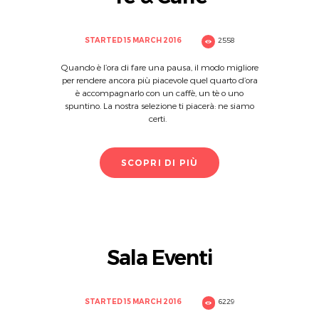
STARTED
15 MARCH 2016
2558
Quando è l’ora di fare una pausa, il modo migliore
per rendere ancora più piacevole quel quarto d’ora
è accompagnarlo con un caffè, un tè o uno
spuntino. La nostra selezione ti piacerà: ne siamo
certi.
SCOPRI DI PIÙ
Sala Eventi
STARTED
15 MARCH 2016
6229