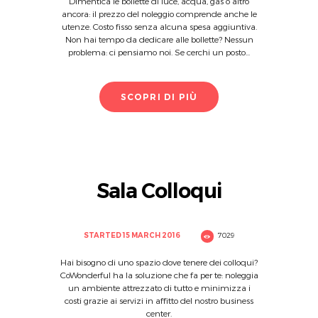
Dimentica le bollette di luce, acqua, gas o altro
ancora: il prezzo del noleggio comprende anche le
utenze. Costo fisso senza alcuna spesa aggiuntiva.
Non hai tempo da dedicare alle bollette? Nessun
problema: ci pensiamo noi. Se cerchi un posto...
SCOPRI DI PIÙ
Sala Colloqui
STARTED
15 MARCH 2016
7029
Hai bisogno di uno spazio dove tenere dei colloqui?
CoWonderful ha la soluzione che fa per te: noleggia
un ambiente attrezzato di tutto e minimizza i
costi grazie ai servizi in affitto del nostro business
center.