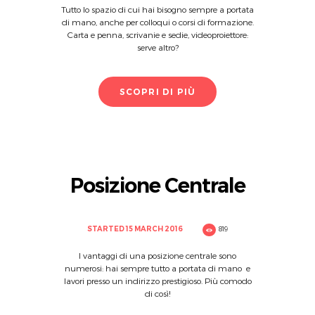
Tutto lo spazio di cui hai bisogno sempre a portata
di mano, anche per colloqui o corsi di formazione.
Carta e penna, scrivanie e sedie, videoproiettore:
serve altro?
SCOPRI DI PIÙ
Posizione Centrale
STARTED
15 MARCH 2016
819
I vantaggi di una posizione centrale sono
numerosi: hai sempre tutto a portata di mano e
lavori presso un indirizzo prestigioso. Più comodo
di così!